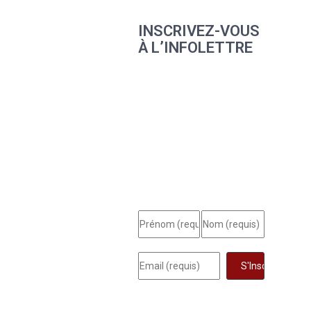
INSCRIVEZ-VOUS
À L’INFOLETTRE
Inscrivez-vous à notre
infolettre et soyez le
premier à être mis au
courant des nouveaux
cours, événements
spéciaux et bien plus
encore.