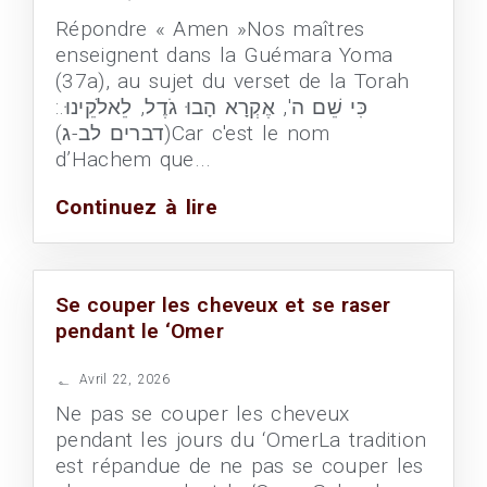
Répondre « Amen »Nos maîtres
enseignent dans la Guémara Yoma
(37a), au sujet du verset de la Torah
:כִּי שֵׁם ה', אֶקְרָא הָבוּ גֹדֶל, לֵאלֹקֵינוּ.
(דברים לב-ג)Car c'est le nom
d’Hachem que...
Continuez à lire
Se couper les cheveux et se raser
pendant le ‘Omer
Avril 22, 2026
Ne pas se couper les cheveux
pendant les jours du ‘OmerLa tradition
est répandue de ne pas se couper les