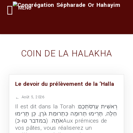
MENU
COIN DE LA HALAKHA
Le devoir du prélèvement de la ‘Halla
Août 5, 2026
Il est dit dans la Torah :רֵאשִׁית עֲרִסֹתֵכֶם
חַלָּה, תָּרִימוּ תְרוּמָה כִּתְרוּמַת גֹּרֶן, כֵּן תָּרִימוּ
אֹתָהּ. (במדבר טו-כ)Aux prémices de
vos pâtes, vous réaliserez un