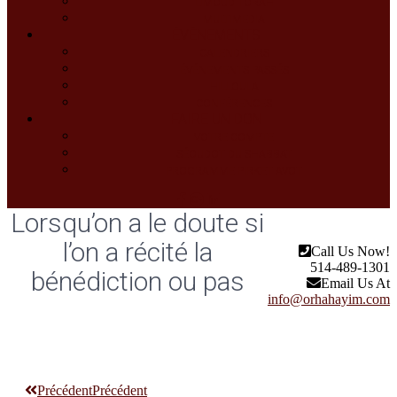
LIMOUD TORAH
MULTIMEDIA
ÉVÉNEMENTS
CALENDRIERS
ÉVÉNEMENTS PASSÉS
HILLOULA
CONFÉRENCES
FAIRE UN DON
VOTRE COMPTE
SÉOUDOT DU SHABBAT
PROGRAMME PIRKET AVOT
Lorsqu’on a le doute si
l’on a récité la
Call Us Now!
514-489-1301
bénédiction ou pas
Email Us At
info@orhahayim.com
Précédent
Précédent