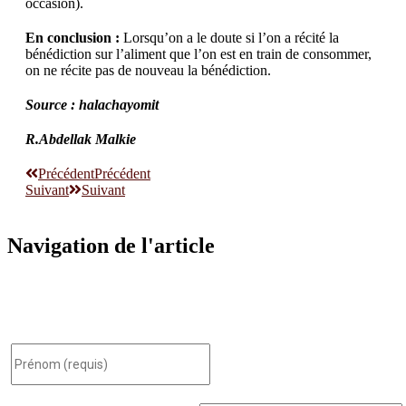
occasion).
En conclusion :
Lorsqu’on a le doute si l’on a récité la
bénédiction sur l’aliment que l’on est en train de consommer,
on ne récite pas de nouveau la bénédiction.
Source : halachayomit
R.Abdellak Malkie
Précédent
Précédent
Suivant
Suivant
Navigation de l'article
Inscrivez-vous à notre infolettre et soyez le premier à être mis
au courant des nouveaux cours, événements spéciaux et bien
plus encore.