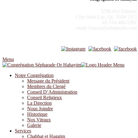
5700 Ave Einstein
Cote Saint-Luc, Qc, H4W 1V3
tel: 514-489-1301
email: bureau@orhahayim.com
Menu
Notre Congrégation
Message du Président
Membres du Clergé
Conseil D’Administration
Conseil Religieux
La Direction
Nous Joindre
Historique
Nos Vitraux
Galerie
Services
Chabbat et Haggim