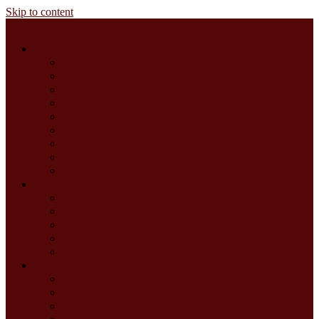
Skip to content
MENU
NOTRE CONGRÉGATION
MESSAGE DU PRÉSIDENT
MEMBRES DU CLERGÉ
CONSEIL D’ADMINISTRATION
CONSEIL RELIGIEUX
LA DIRECTION
NOUS JOINDRE
HISTORIQUE
NOS VITRAUX
GALERIE
SERVICES
CHABBAT ET HAGGIM
NOS SALLES DE FÊTES
YAMIM NORAIM
HESSED
AUTRES SERVICES
ÉTUDES
MESSAGE DU R. ABDELLAK
GUÉMARA
COIN HALAKHA