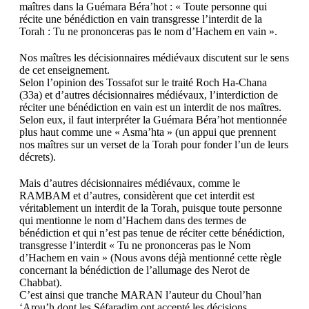
maîtres dans la Guémara Béra’hot : « Toute personne qui
récite une bénédiction en vain transgresse l’interdit de la
Torah : Tu ne prononceras pas le nom d’Hachem en vain ».
Nos maîtres les décisionnaires médiévaux discutent sur le sens
de cet enseignement.
Selon l’opinion des Tossafot sur le traité Roch Ha-Chana
(33a) et d’autres décisionnaires médiévaux, l’interdiction de
réciter une bénédiction en vain est un interdit de nos maîtres.
Selon eux, il faut interpréter la Guémara Béra’hot mentionnée
plus haut comme une « Asma’hta » (un appui que prennent
nos maîtres sur un verset de la Torah pour fonder l’un de leurs
décrets).
Mais d’autres décisionnaires médiévaux, comme le
RAMBAM et d’autres, considèrent que cet interdit est
véritablement un interdit de la Torah, puisque toute personne
qui mentionne le nom d’Hachem dans des termes de
bénédiction et qui n’est pas tenue de réciter cette bénédiction,
transgresse l’interdit « Tu ne prononceras pas le Nom
d’Hachem en vain » (Nous avons déjà mentionné cette règle
concernant la bénédiction de l’allumage des Nerot de
Chabbat).
C’est ainsi que tranche MARAN l’auteur du Choul’han
‘Arou’h dont les Séfaradim ont accepté les décisions