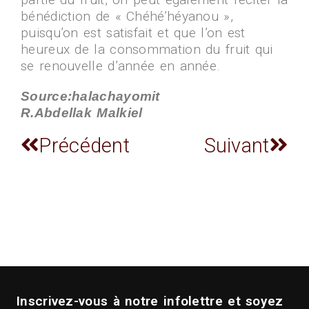
bénédiction de « Chéhé’héyanou »,
puisqu’on est satisfait et que l’on est
heureux de la consommation du fruit qui
se renouvelle d’année en année.
Source:halachayomit
R.Abdellak Malkiel
Précédent
Suivant
Inscrivez-vous à notre infolettre et soyez