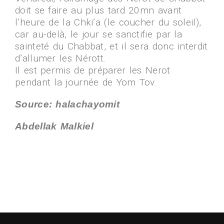
doit se faire au plus tard 20mn avant
l’heure de la Chki’a (le coucher du soleil),
car au-delà, le jour se sanctifie par la
sainteté du Chabbat, et il sera donc interdit
d’allumer les Nérott.
Il est permis de préparer les Nerot
pendant la journée de Yom Tov.
Source: halachayomit
Abdellak Malkiel