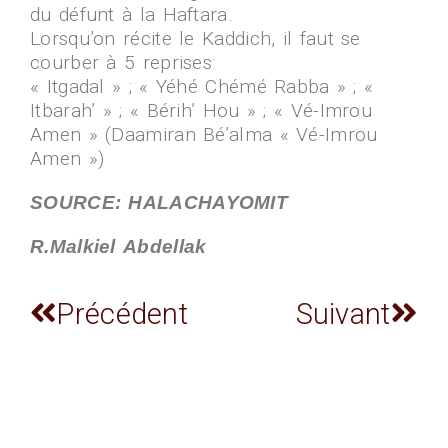
du défunt à la Haftara.
Lorsqu’on récite le Kaddich, il faut se
courber à 5 reprises:
« Itgadal » ; « Yéhé Chémé Rabba » ; «
Itbarah’ » ; « Bérih’ Hou » ; « Vé-Imrou
Amen » (Daamiran Bé’alma « Vé-Imrou
Amen »)
SOURCE: HALACHAYOMIT
R.Malkiel Abdellak
Précédent
Suivant