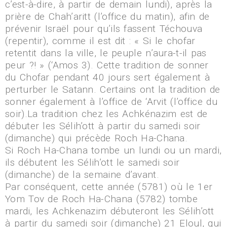
c’est-à-dire, à partir de demain lundi), après la
prière de Chah’aritt (l’office du matin), afin de
prévenir Israël pour qu’ils fassent Téchouva
(repentir), comme il est dit : « Si le chofar
retentit dans la ville, le peuple n’aura-t-il pas
peur ?! » (‘Amos 3). Cette tradition de sonner
du Chofar pendant 40 jours sert également à
perturber le Satann. Certains ont la tradition de
sonner également à l’office de ‘Arvit (l’office du
soir).La tradition chez les Achkénazim est de
débuter les Sélih’ott à partir du samedi soir
(dimanche) qui précède Roch Ha-Chana.
Si Roch Ha-Chana tombe un lundi ou un mardi,
ils débutent les Sélih’ott le samedi soir
(dimanche) de la semaine d’avant.
Par conséquent, cette année (5781) où le 1er
Yom Tov de Roch Ha-Chana (5782) tombe
mardi, les Achkenazim débuteront les Sélih’ott
à partir du samedi soir (dimanche) 21 Eloul, qui