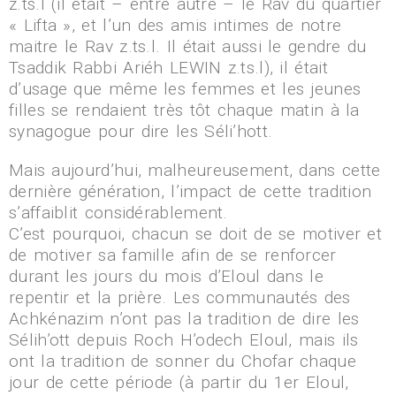
z.ts.l (il était – entre autre – le Rav du quartier
« Lifta », et l’un des amis intimes de notre
maitre le Rav z.ts.l. Il était aussi le gendre du
Tsaddik Rabbi Ariéh LEWIN z.ts.l), il était
d’usage que même les femmes et les jeunes
filles se rendaient très tôt chaque matin à la
synagogue pour dire les Séli’hott.
Mais aujourd’hui, malheureusement, dans cette
dernière génération, l’impact de cette tradition
s’affaiblit considérablement.
C’est pourquoi, chacun se doit de se motiver et
de motiver sa famille afin de se renforcer
durant les jours du mois d’Eloul dans le
repentir et la prière. Les communautés des
Achkénazim n’ont pas la tradition de dire les
Sélih’ott depuis Roch H’odech Eloul, mais ils
ont la tradition de sonner du Chofar chaque
jour de cette période (à partir du 1er Eloul,