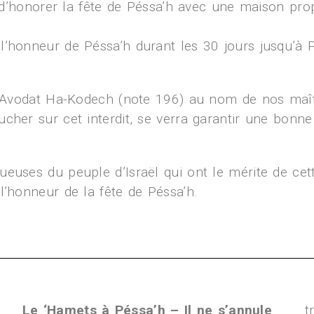
n d’honorer la fête de Péssa’h avec une maison prop
l’honneur de Péssa’h durant les 30 jours jusqu’à P
e ‘Avodat Ha-Kodech (note 196) au nom de nos maîtr
cher sur cet interdit, se verra garantir une bonne
euses du peuple d’Israël qui ont le mérite de cett
l’honneur de la fête de Péssa’h.
Le ‘Hamets à Péssa’h – Il ne s’annule
t