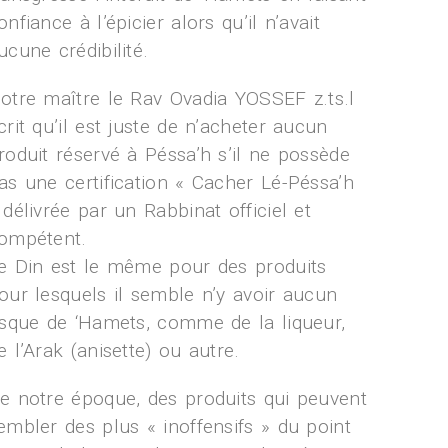
onfiance à l’épicier alors qu’il n’avait
ucune crédibilité.
otre maître le Rav Ovadia YOSSEF z.ts.l
crit qu’il est juste de n’acheter aucun
roduit réservé à Péssa’h s’il ne possède
as une certification « Cacher Lé-Péssa’h
 délivrée par un Rabbinat officiel et
ompétent.
e Din est le même pour des produits
our lesquels il semble n’y avoir aucun
isque de ‘Hamets, comme de la liqueur,
e l’Arak (anisette) ou autre.
e notre époque, des produits qui peuvent
embler des plus « inoffensifs » du point