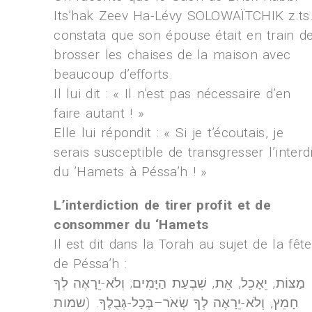
Its’hak Zeev Ha-Lévy SOLOWAÏTCHIK z.ts.
constata que son épouse était en train d
brosser les chaises de la maison avec
beaucoup d’efforts.
Il lui dit : « Il n’est pas nécessaire d’en
faire autant ! »
Elle lui répondit : « Si je t’écoutais, je
serais susceptible de transgresser l’interdi
du ’Hamets à Péssa’h ! »
L’interdiction de tirer profit et de
consommer du ‘Hamets
Il est dit dans la Torah au sujet de la fête
de Péssa’h :
מַצּוֹת, יֵאָכֵל, אֵת, שִׁבְעַת הַיָּמִים; וְלֹא-יֵרָאֶה לְךָ
חָמֵץ, וְלֹא-יֵרָאֶה לְךָ שְׂאֹר–בְּכָל-גְּבֻלֶךָ. (שמות