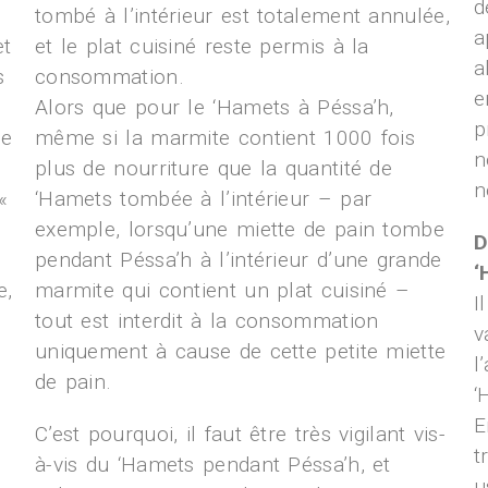
d
tombé à l’intérieur est totalement annulée,
a
et
et le plat cuisiné reste permis à la
a
s
consommation.
e
Alors que pour le ‘Hamets à Péssa’h,
p
de
même si la marmite contient 1000 fois
n
plus de nourriture que la quantité de
n
«
‘Hamets tombée à l’intérieur – par
exemple, lorsqu’une miette de pain tombe
D
pendant Péssa’h à l’intérieur d’une grande
‘
e,
marmite qui contient un plat cuisiné –
I
tout est interdit à la consommation
v
uniquement à cause de cette petite miette
l
de pain.
‘
E
C’est pourquoi, il faut être très vigilant vis-
t
à-vis du ‘Hamets pendant Péssa’h, et
u