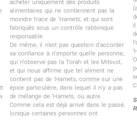
acheter uniquement des produits
(
e
alimentaires qui ne contiennent pas la
d
moindre trace de ‘Hamets, et qui sont
i
fabriqués sous un contrôle rabbinique
d
responsable.
l
De même, il n’est pas question d’accorder
‘
sa confiance à n’importe quelle personne,
O
qui n’observe pas la Torah et les Mitsvot,
p
et qui nous affirme que tel aliment ne
s
contient pas de ‘Hamets, comme sur une
C
tt
épice particulière, dans lequel il n’y a pas
a
de mélange de ‘Hamets, ou autre…
S
Comme cela est déjà arrivé dans le passé,
R
lorsque certaines personnes ont