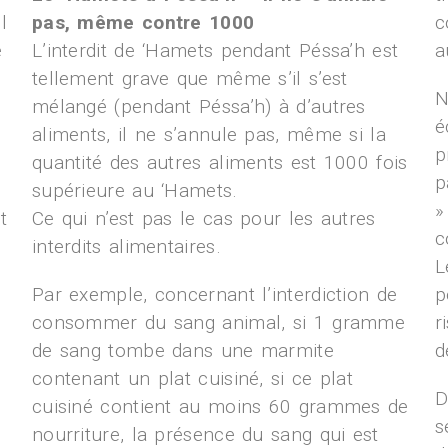
l
pas, même contre 1000
c
e
L’interdit de ‘Hamets pendant Péssa’h est
a
tellement grave que même s’il s’est
N
mélangé (pendant Péssa’h) à d’autres
é
aliments, il ne s’annule pas, même si la
p
quantité des autres aliments est 1000 fois
p
supérieure au ‘Hamets.
»
t
Ce qui n’est pas le cas pour les autres
c
interdits alimentaires.
L
Par exemple, concernant l’interdiction de
p
consommer du sang animal, si 1 gramme
r
de sang tombe dans une marmite
d
contenant un plat cuisiné, si ce plat
D
cuisiné contient au moins 60 grammes de
s
nourriture, la présence du sang qui est