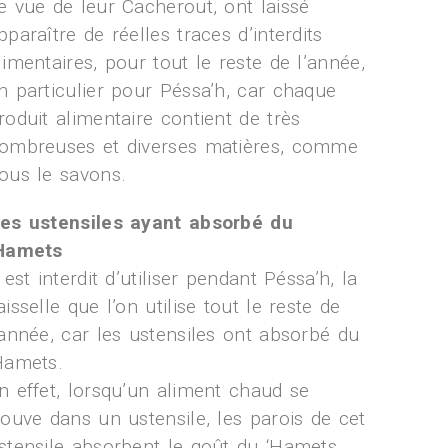
e vue de leur Cacherout, ont laissé
pparaître de réelles traces d’interdits
limentaires, pour tout le reste de l’année,
n particulier pour Péssa’h, car chaque
roduit alimentaire contient de très
ombreuses et diverses matières, comme
ous le savons.
es ustensiles ayant absorbé du
Hamets
l est interdit d’utiliser pendant Péssa’h, la
aisselle que l’on utilise tout le reste de
’année, car les ustensiles ont absorbé du
Hamets.
n effet, lorsqu’un aliment chaud se
rouve dans un ustensile, les parois de cet
stensile absorbent le goût du ‘Hamets