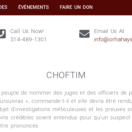
DES
ÉVÉNEMENTS
FAIRE UN DON
Call Us Now!
Email Us At
514-489-1301
info@orhahay
CHOFTIM
 peuple de nommer des juges et des officiers de po
ursuivras », commande-t-il et elle devra être rend
objet d’investigations méticuleuses et les preuves 
ns crédibles soient entendus pour qu’un suspect
être prononcée.