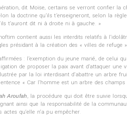
ation, dit Moïse, certains se verront confier la ch
lon la doctrine qu’ils t’enseigneront, selon la règle
ils t’auront dit ni à droite ni à gauche. »
tim contient aussi les interdits relatifs à l’idolâtri
gles présidant à la création des « villes de refuge 
ffirmées : l’exemption du jeune marié, de celui qu
igation de proposer la paix avant d’attaquer une vill
ustrée par la loi interdisant d’abattre un arbre frui
 sentence « Car l’homme est un arbre des champs 
, la procédure qui doit être suivie lors
ah Aroufah
ignant ainsi que la responsabilité de la communa
s actes qu’elle n’a pu empêcher.