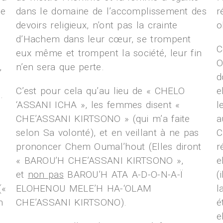
le
dans le domaine de l’accomplissement des
r
devoirs religieux, n’ont pas la crainte
o
d’Hachem dans leur cœur, se trompent
C
eux même et trompent la société, leur fin
O
,
n’en sera que perte.
d
C’est pour cela qu’au lieu de « CHELO
e
.
‘ASSANI ICHA », les femmes disent «
l
CHE’ASSANI KIRTSONO » (qui m’a faite
a
selon Sa volonté), et en veillant à ne pas
C
prononcer Chem Oumal’hout (Elles diront
r
« BAROU’H CHE’ASSANI KIRTSONO »,
e
et
non pas
BAROU’H ATA A-D-O-N-A-Ï
(
(«
ELOHENOU MELE’H HA-‘OLAM
l
n
CHE’ASSANI KIRTSONO).
é
e