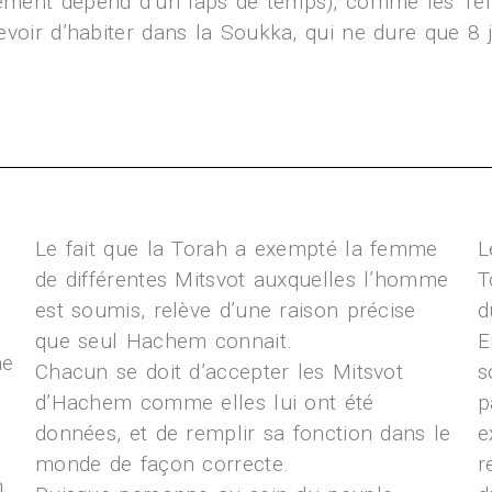
ssement dépend d’un laps de temps), comme les Téf
 devoir d’habiter dans la Soukka, qui ne dure que 8
Le fait que la Torah a exempté la femme
L
de différentes Mitsvot auxquelles l’homme
T
est soumis, relève d’une raison précise
d
que seul Hachem connait.
E
ne
Chacun se doit d’accepter les Mitsvot
s
d’Hachem comme elles lui ont été
p
données, et de remplir sa fonction dans le
e
monde de façon correcte.
r
n