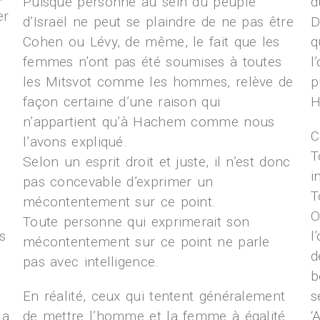
Puisque personne au sein du peuple
d
er
d’Israël ne peut se plaindre de ne pas être
D
Cohen ou Lévy, de même, le fait que les
q
femmes n’ont pas été soumises à toutes
l
les Mitsvot comme les hommes, relève de
p
façon certaine d’une raison qui
H
n’appartient qu’à Hachem comme nous
C
l’avons expliqué.
T
Selon un esprit droit et juste, il n’est donc
i
pas concevable d’exprimer un
T
mécontentement sur ce point.
O
Toute personne qui exprimerait son
s
l
mécontentement sur ce point ne parle
d
pas avec intelligence.
b
En réalité, ceux qui tentent généralement
s
la
de mettre l’homme et la femme à égalité
‘