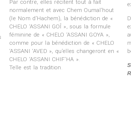
Par contre, elles récitent tout à fait
e
normalement et avec Chem Oumal’hout
(le Nom d’Hachem), la bénédiction de «
D
CHELO ‘ASSANI GOÎ », sous la formule
e
féminine de « CHELO ‘ASSANI GOYA »,
a
s
comme pour la bénédiction de « CHELO
m
‘ASSANI ‘AVED », qu’elles changeront en «
b
CHELO ‘ASSANI CHIF’HA ».
S
Telle est la tradition.
R