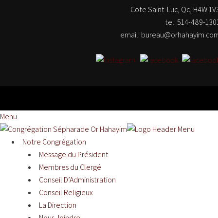
Cote Saint-Luc, Qc, H4W 1V
tel: 514-489-130
email: bureau@orhahayim.co
Menu
Notre Congrégation
Message du Président
Membres du Clergé
Conseil D’Administration
Conseil Religieux
La Direction
Nous Joindre