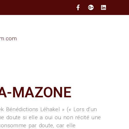
im.com
HA-MAZONE
k Bénédictions Léhakel » (« Lors d‘un
ne doute si elle a oui ou non récité une
e consomme par doute, car elle