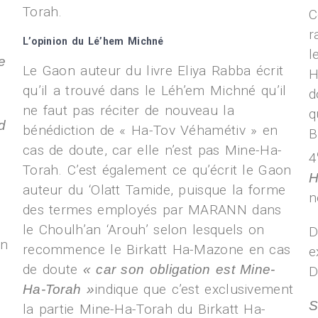
Torah.
C
r
L’opinion du Lé’hem Michné
l
e
Le Gaon auteur du livre Eliya Rabba écrit
H
qu’il a trouvé dans le Léh’em Michné qu’il
d
ne faut pas réciter de nouveau la
q
d
bénédiction de « Ha-Tov Véhamétiv » en
B
cas de doute, car elle n’est pas Mine-Ha-
4
Torah. C’est également ce qu’écrit le Gaon
H
auteur du ‘Olatt Tamide, puisque la forme
n
des termes employés par MARANN dans
le Choulh’an ‘Arouh’ selon lesquels on
D
on
recommence le Birkatt Ha-Mazone en cas
e
de doute
« car son obligation est Mine-
D
indique que c’est exclusivement
Ha-Torah »
S
la partie Mine-Ha-Torah du Birkatt Ha-