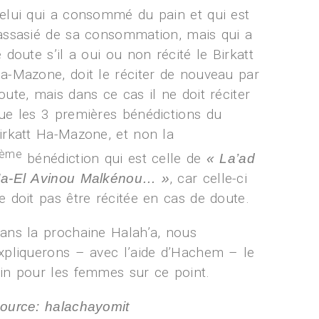
elui qui a consommé du pain et qui est
assasié de sa consommation, mais qui a
e doute s’il a oui ou non récité le Birkatt
a-Mazone, doit le réciter de nouveau par
oute, mais dans ce cas il ne doit réciter
ue les 3 premières bénédictions du
irkatt Ha-Mazone, et non la
ème
bénédiction qui est celle de
« La’ad
, car celle-ci
a-El Avinou Malkénou… »
e doit pas être récitée en cas de doute.
ans la prochaine Halah’a, nous
xpliquerons – avec l’aide d’Hachem – le
in pour les femmes sur ce point.
ource: halachayomit