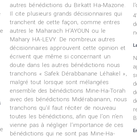
autres bénédictions du Birkatt Ha-Mazone.
l
e
Il cite plusieurs grands décisionnaires qui
4
tranchent de cette façon, comme entres
d
ne
autres le Maharach H’AYOUN ou le
n
Mahary HA-LEVY. De nombreux autres
L
décisionnaires approuvent cette opinion et
écrivent que même si concernant un
N
doute dans les autres bénédictions nous
a
tranchons « Safek Dérabbanane Léhakel »,
s
malgré tout lorsque sont mélangées
d
ensemble des bénédictions Mine-Ha-Torah
d
avec des bénédictions Midérabanann, nous
d
i
tranchons qu’il faut réciter de nouveau
r
toutes les bénédictions, afin que l’on n’en
B
vienne pas à négliger l’importance de ces
ne
E
bénédictions qui ne sont pas Mine-Ha-