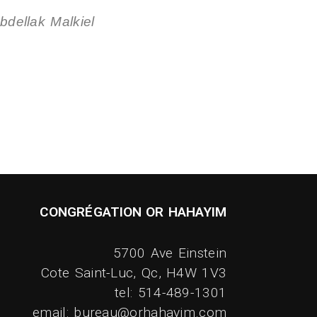
bdellak Malkiel
CONGRÉGATION OR HAHAYIM
5700 Ave Einstein
Cote Saint-Luc, Qc, H4W 1V3
tel: 514-489-1301
email: bureau@orhahayim.com