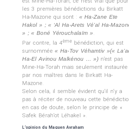
est Mine-Ha-Torah, ce n’est vrai que pour
les 3 premières bénédictions du Birkatt
Ha-Mazone qui sont :
« Ha-Zane Ete
Hakol » ; « ‘Al Ha-Arets Vé’al Ha-Mazon
.
» ; « Boné Yérouchalaïm »
ème
Par contre, la 4
bénédiction, qui est
surnommée
« Ha-Tov Véhamtiv »(« La’a
n’est pas
Ha-El Avinou Malkénou … »)
Mine-Ha-Torah mais seulement instaurée
par nos maîtres dans le Birkatt Ha-
Mazone.
Selon cela, il semble évident qu’il n’y a
pas à réciter de nouveau cette bénédicti
en cas de doute, selon le principe de «
Safek Bérah’ot Léhakel ».
L’opinion du Maguen Avraham