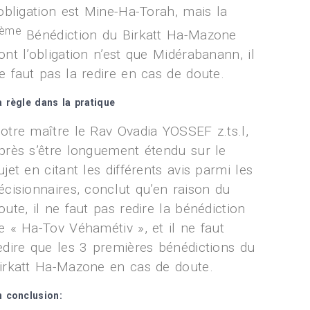
’obligation est Mine-Ha-Torah, mais la
ème
Bénédiction du Birkatt Ha-Mazone
ont l’obligation n’est que Midérabanann, il
e faut pas la redire en cas de doute.
a règle dans la pratique
otre maître le Rav Ovadia YOSSEF z.ts.l,
près s’être longuement étendu sur le
ujet en citant les différents avis parmi les
écisionnaires, conclut qu’en raison du
oute, il ne faut pas redire la bénédiction
e « Ha-Tov Véhamétiv », et il ne faut
edire que les 3 premières bénédictions du
irkatt Ha-Mazone en cas de doute.
n conclusion: