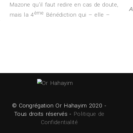
Mazone qu’il faut redire en cas de doute,
A
ème
mais la 4
Bénédiction qui – elle –
t
© Congrégation Or Hahayim 2020 -
Tous droits réservés -
Politique de
Confidentialité