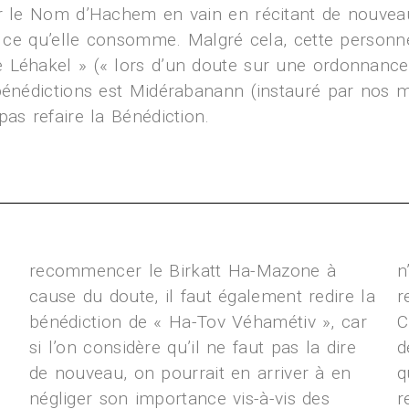
er le Nom d’Hachem en vain en récitant de nouveau 
sur ce qu’elle consomme. Malgré cela, cette perso
 Léhakel » (« lors d’un doute sur une ordonnance
bénédictions est Midérabanann (instauré par nos ma
pas refaire la Bénédiction.
recommencer le Birkatt Ha-Mazone à
n
cause du doute, il faut également redire la
r
bénédiction de « Ha-Tov Véhamétiv », car
C
si l’on considère qu’il ne faut pas la dire
d
de nouveau, on pourrait en arriver à en
q
négliger son importance vis-à-vis des
r